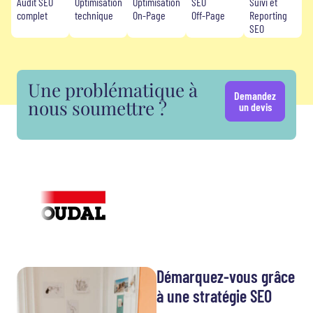
Audit SEO
Optimisation
Optimisation
SEO
Suivi et
complet
technique
On-Page
Off-Page
Reporting
SEO
Une problématique à
Demandez
nous soumettre ?
un devis
Démarquez-vous grâce
à une stratégie SEO