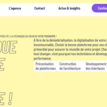
L’agence
Contact
Actus & insights
Confie
FIDÉLITÉ
>
LA TECHNIQUE AU CŒUR DE VOTRE PROGRAMME !
QUE
À l’ère de la dématérialisation, la digitalisation de vot
incontournable. Choisir la bonne plateforme pour vos cl
primordial pour assurer la réussite de votre projet. Ch
tout changer, c’est pourquoi nos techniciens et dévelop
E
performance.
Préconisation
Construction
Développement e
de plateformes
de l’architecture
des interfaces
 !