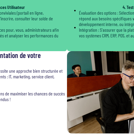
ces Utilisateur
4. Tes
onviviales (portail en ligne,
Évaluation des options : Sélectio
'inscrire, consulter leur solde de
répond aux besoins spécifiques v
développement interne, ou intégr
aces pour, vous, administrateurs afin
Intégration : S'assurer que la pl
ités et analyser les performances du
vos systèmes CRM, ERP, POS, et au
ntation de votre
ssite une approche bien structurée et
s : IT, marketing, service client,
ons de maximiser les chances de succès
endus !