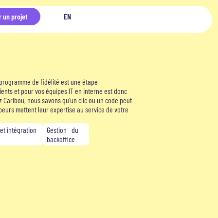
r un projet
EN
re programme de fidélité est une étape
ients et pour vos équipes IT en interne est donc
ez Caribou, nous savons qu’un clic ou un code peut
peurs mettent leur expertise au service de votre
t intégration
Gestion du
backoffice