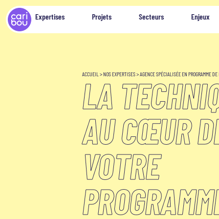
Expertises
Projets
Secteurs
Enjeux
ACCUEIL
>
NOS EXPERTISES
>
AGENCE SPÉCIALISÉE EN PROGRAMME DE 
LA TECHNI
AU CŒUR D
VOTRE
PROGRAMME