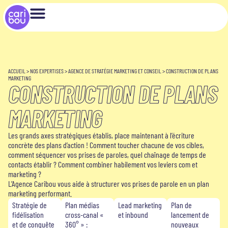
ACCUEIL
>
NOS EXPERTISES
>
AGENCE DE STRATÉGIE MARKETING ET CONSEIL
>
CONSTRUCTION DE PLANS
MARKETING
CONSTRUCTION DE PLANS
MARKETING
Les grands axes stratégiques établis, place maintenant à l’écriture
concrète des plans d’action ! Comment toucher chacune de vos cibles,
comment séquencer vos prises de paroles, quel chaînage de temps de
contacts établir ? Comment combiner habilement vos leviers com et
marketing ?
L’Agence Caribou vous aide à structurer vos prises de parole en un plan
marketing performant.
Stratégie de
Plan médias
Lead marketing
Plan de
fidélisation
cross-canal «
et inbound
lancement de
et de conquête
360° » :
nouveaux