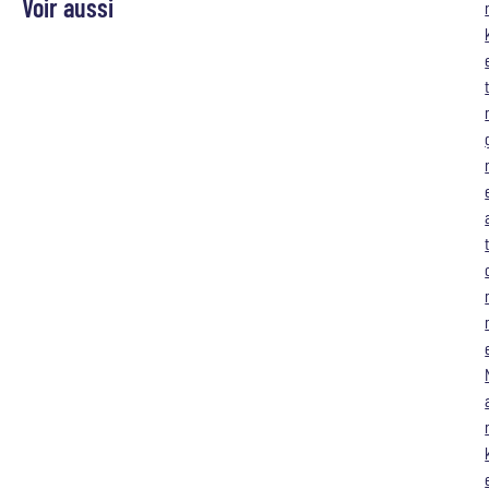
Voir aussi
t
t