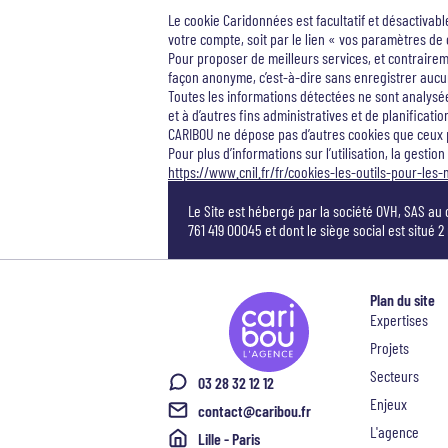
Le cookie Caridonnées est facultatif et désactivabl
votre compte, soit par le lien « vos paramètres de 
Pour proposer de meilleurs services, et contrairem
façon anonyme, c’est-à-dire sans enregistrer aucu
Toutes les informations détectées ne sont analysées
et à d’autres fins administratives et de planificat
CARIBOU ne dépose pas d’autres cookies que ceux
Pour plus d’informations sur l’utilisation, la gestio
https://www.cnil.fr/fr/cookies-les-outils-pour-les-
Le Site est hébergé par la société OVH, SAS au
761 419 00045 et dont le siège social est situé
Plan du site
Expertises
Projets
Secteurs
03 28 32 12 12
Enjeux
contact@caribou.fr
L'agence
Lille - Paris