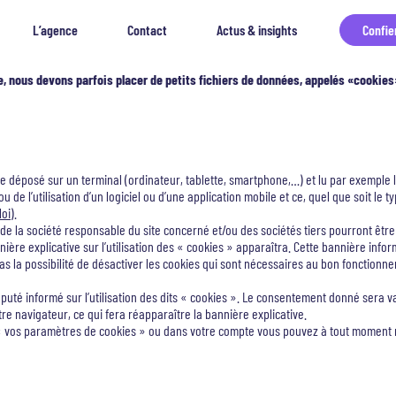
L’agence
Contact
Actus & insights
Confie
e, nous devons parfois placer de petits fichiers de données, appelés «cookie
e déposé sur un terminal (ordinateur, tablette, smartphone,…) et lu par exemple lor
ou de l’utilisation d’un logiciel ou d’une application mobile et ce, quel que soit le t
loi
).
de la société responsable du site concerné et/ou des sociétés tiers pourront être
nière explicative sur l’utilisation des « cookies » apparaîtra. Cette bannière info
 pas la possibilité de désactiver les cookies qui sont nécessaires au bon fonction
éputé informé sur l’utilisation des dits « cookies ». Le consentement donné sera 
otre navigateur, ce qui fera réapparaître la bannière explicative.
en « vos paramètres de cookies » ou dans votre compte vous pouvez à tout moment 