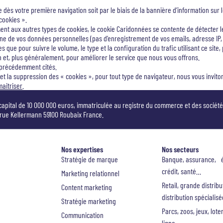
e dès votre première navigation soit par le biais de la bannière d’information sur l
cookies ».
ent aux autres types de cookies, le cookie Caridonnées se contente de détecter le
ne de vos données personnelles (pas d’enregistrement de vos emails, adresse IP,
 que pour suivre le volume, le type et la configuration du trafic utilisant ce sit
ion et, plus généralement, pour améliorer le service que nous vous offrons.
 précédemment cités.
n et la suppression des « cookies », pour tout type de navigateur, nous vous inviton
maitriser
.
 capital de 10 000 000 euros, immatriculée au registre du commerce et des sociét
 2 rue Kellermann 59100 Roubaix France.
Nos expertises
Nos secteurs
Stratégie de marque
Banque, assurance, 
crédit, santé…
Marketing relationnel
Retail, grande distrib
Content marketing
distribution spécialisé
Stratégie marketing
Parcs, zoos, jeux, lote
Communication
ligne…