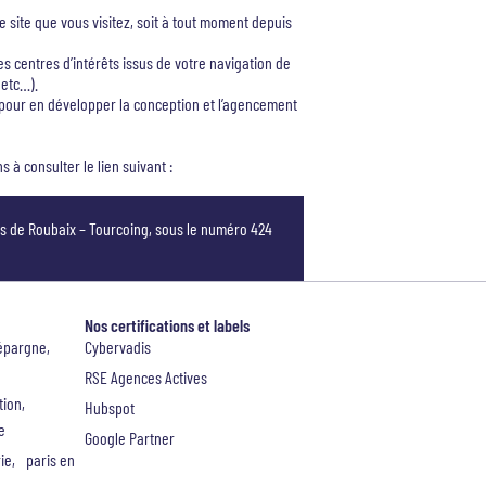
e site que vous visitez, soit à tout moment depuis
s centres d’intérêts issus de votre navigation de
 etc…).
e, pour en développer la conception et l’agencement
s à consulter le lien suivant :
és de Roubaix – Tourcoing, sous le numéro 424
Nos certifications et labels
épargne,
Cybervadis
RSE Agences Actives
ution,
Hubspot
e
Google Partner
rie, paris en